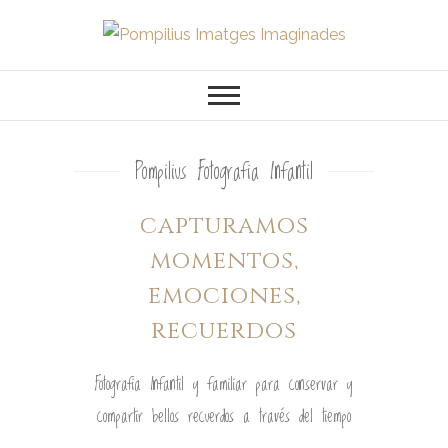
Pompilius
FOTOGRAFO DE NIÑOS, BEBES,
NEWBORN I FAMILIA
Imatges
Imaginades
Pompilius Fotografia Infantil
capturamos
momentos,
emociones,
recuerdos
Fotografia Infantil y familiar para conservar y
compartir bellos recuerdos a través del tiempo