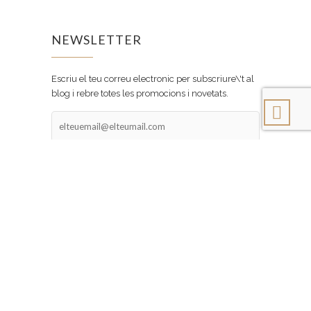
NEWSLETTER
Escriu el teu correu electronic per subscriure\'t al
blog i rebre totes les promocions i novetats.
elteuemail@elteumail.com
ENVIAR
Únete a otros 10 suscriptores
SOCIAL
Facebook
Instagram