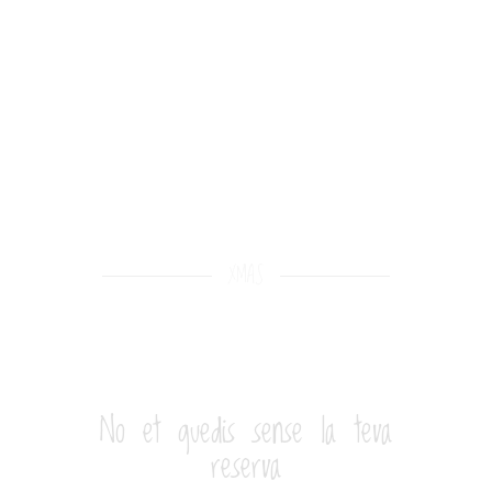
XMAS
AVIAT COMENÇARA LA
MAGIA DEL NADAL
No et quedis sense la teva
reserva