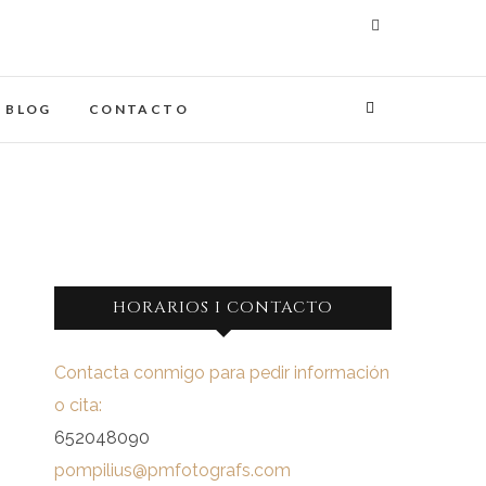
maginades
IA
BLOG
CONTACTO
HORARIOS I CONTACTO
Contacta conmigo para pedir información
o cita:
s
652048090
pompilius@pmfotografs.com