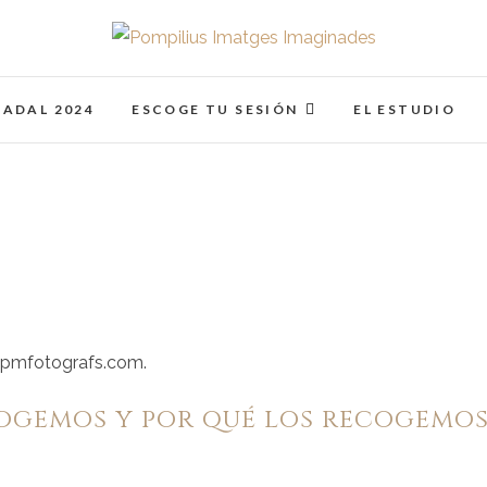
Pompilius Imatges I
FOTOGRAFO DE NIÑOS, BEBES, NEWBORN I FAMIL
NADAL 2024
ESCOGE TU SESIÓN
EL ESTUDIO
s.pmfotografs.com.
ogemos y por qué los recogemo