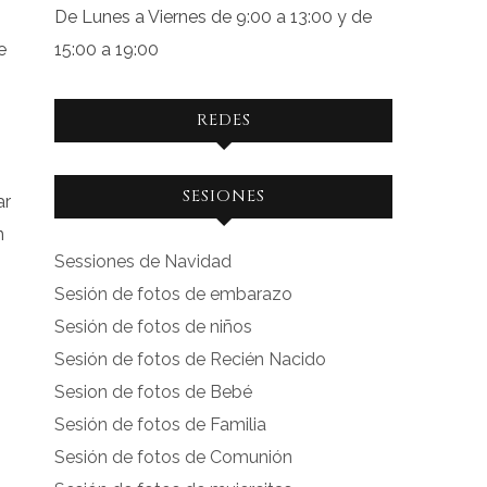
De Lunes a Viernes de 9:00 a 13:00 y de
e
15:00 a 19:00
REDES
Ver
Ver
SESIONES
ar
perfil
perfil
n
de
de
Sessiones de Navidad
facebook.com
instagram.com
Sesión de fotos de embarazo
en
en
Sesión de fotos de niños
Facebook
Instagram
Sesión de fotos de Recién Nacido
Sesion de fotos de Bebé
Sesión de fotos de Familia
Sesión de fotos de Comunión