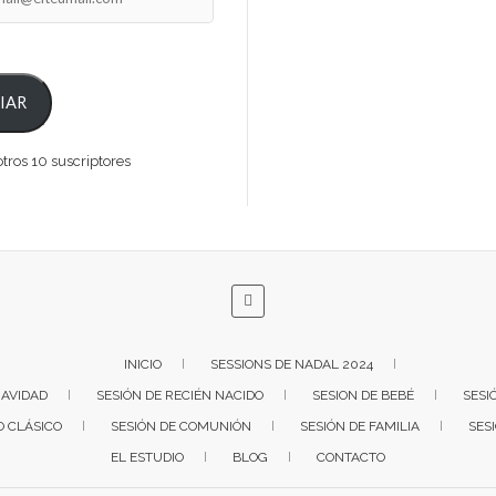
IAR
tros 10 suscriptores
INICIO
SESSIONS DE NADAL 2024
NAVIDAD
SESIÓN DE RECIÉN NACIDO
SESION DE BEBÉ
SESI
O CLÁSICO
SESIÓN DE COMUNIÓN
SESIÓN DE FAMILIA
SES
EL ESTUDIO
BLOG
CONTACTO