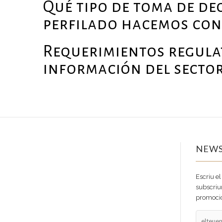
Qué tipo de toma de de
perfilado hacemos con 
Requerimientos regula
información del secto
NEWS
Escriu el
subscriur
promocio
elteuema