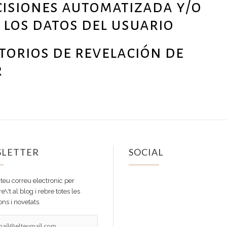
cisiones automatizada y/o
los datos del usuario
torios de revelación de
r
LETTER
SOCIAL
Facebook
Instagram
 teu correu electronic per
e\'t al blog i rebre totes les
ns i novetats.
il@elteumail.com