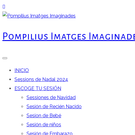
Saltar
al
contenido
Fotografo de niños, bebes, newborn i familia
Pompilius Imatges Imaginades
Pompilius Imatges Imaginad
INICIO
Sessions de Nadal 2024
ESCOGE TU SESIÓN
Sessiones de Navidad
Sesión de Recién Nacido
Sesion de Bebé
Sesión de niños
Sesión de Embarazo