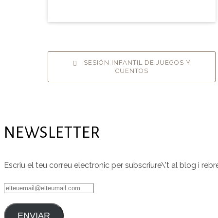
SESIÓN INFANTIL DE JUEGOS Y
CUENTOS
NEWSLETTER
Escriu el teu correu electronic per subscriure\'t al blog i re
elteuemail@elteumail.com
ENVIAR