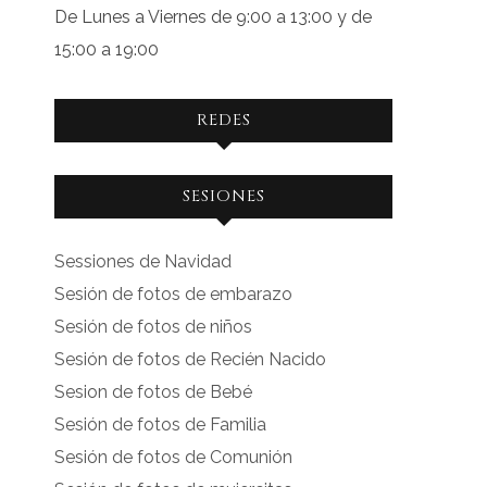
De Lunes a Viernes de 9:00 a 13:00 y de
15:00 a 19:00
REDES
Ver
Ver
SESIONES
perfil
perfil
de
de
Sessiones de Navidad
facebook.com
instagram.com
Sesión de fotos de embarazo
en
en
Sesión de fotos de niños
Facebook
Instagram
Sesión de fotos de Recién Nacido
Sesion de fotos de Bebé
Sesión de fotos de Familia
Sesión de fotos de Comunión