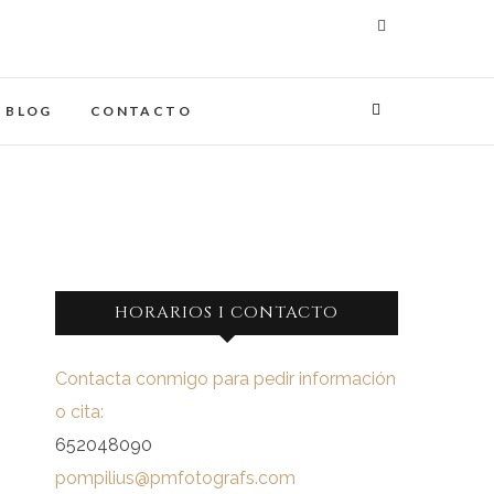
maginades
IA
BLOG
CONTACTO
HORARIOS I CONTACTO
Contacta conmigo para pedir información
o cita:
652048090
pompilius@pmfotografs.com