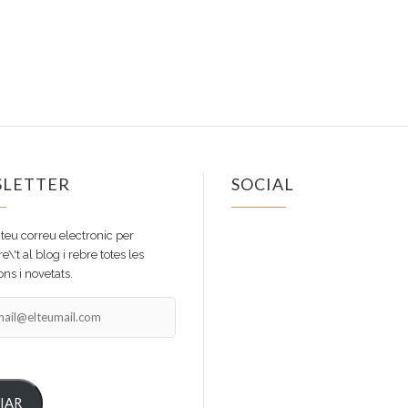
LETTER
SOCIAL
Facebook
Instagram
 teu correu electronic per
e\'t al blog i rebre totes les
ns i novetats.
il@elteumail.com
IAR