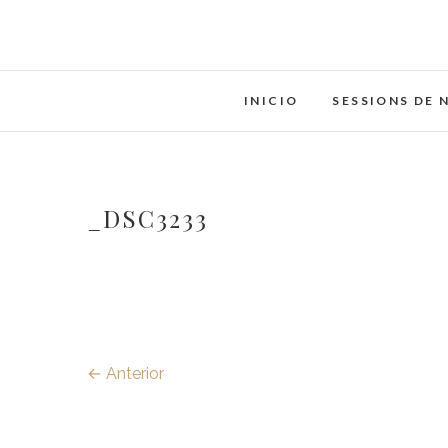
Saltar
al
contenido
INICIO
SESSIONS DE 
_DSC3233
← Anterior