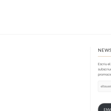
NEWS
Escriu el
subscriur
promocio
elteuema
ENV