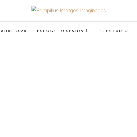
Pompilius Imatges I
FOTOGRAFO DE NIÑOS, BEBES, NEWBORN I FAMIL
NADAL 2024
ESCOGE TU SESIÓN
EL ESTUDIO