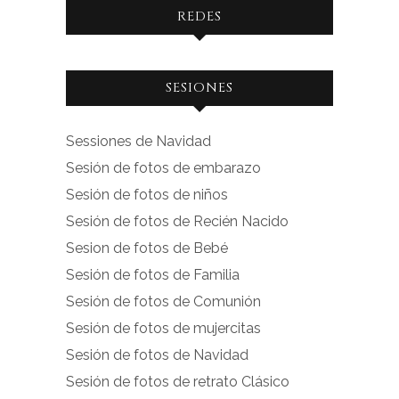
REDES
Ver
Ver
SESIONES
perfil
perfil
de
de
Sessiones de Navidad
facebook.com
instagram.com
Sesión de fotos de embarazo
en
en
Sesión de fotos de niños
Facebook
Instagram
Sesión de fotos de Recién Nacido
Sesion de fotos de Bebé
Sesión de fotos de Familia
Sesión de fotos de Comunión
Sesión de fotos de mujercitas
Sesión de fotos de Navidad
Sesión de fotos de retrato Clásico