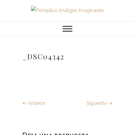
Saltar
al
Pompilius
FOTOGRAFO DE NIÑOS, BEBES,
contenido
NEWBORN I FAMILIA
Imatges
Imaginades
_DSC04342
← Anterior
Siguiente →