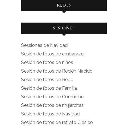
REDES
Ver
Ver
SESIONES
perfil
perfil
de
de
Sessiones de Navidad
facebook.com
instagram.com
Sesión de fotos de embarazo
en
en
Sesión de fotos de niños
Facebook
Instagram
Sesión de fotos de Recién Nacido
Sesion de fotos de Bebé
Sesión de fotos de Familia
Sesión de fotos de Comunión
Sesión de fotos de mujercitas
Sesión de fotos de Navidad
Sesión de fotos de retrato Clásico