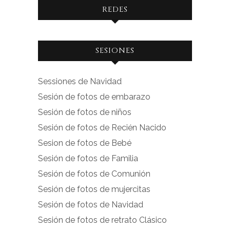
REDES
Ver
Ver
SESIONES
perfil
perfil
de
de
Sessiones de Navidad
facebook.com
instagram.com
Sesión de fotos de embarazo
en
en
Sesión de fotos de niños
Facebook
Instagram
Sesión de fotos de Recién Nacido
Sesion de fotos de Bebé
Sesión de fotos de Familia
Sesión de fotos de Comunión
Sesión de fotos de mujercitas
Sesión de fotos de Navidad
Sesión de fotos de retrato Clásico