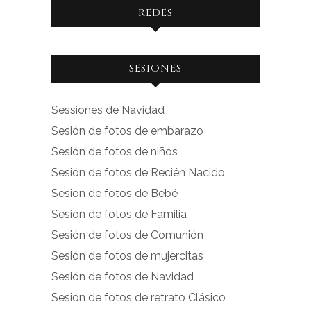
REDES
Ver
Ver
SESIONES
perfil
perfil
de
de
Sessiones de Navidad
facebook.com
instagram.com
Sesión de fotos de embarazo
en
en
Sesión de fotos de niños
Facebook
Instagram
Sesión de fotos de Recién Nacido
Sesion de fotos de Bebé
Sesión de fotos de Familia
Sesión de fotos de Comunión
Sesión de fotos de mujercitas
Sesión de fotos de Navidad
Sesión de fotos de retrato Clásico