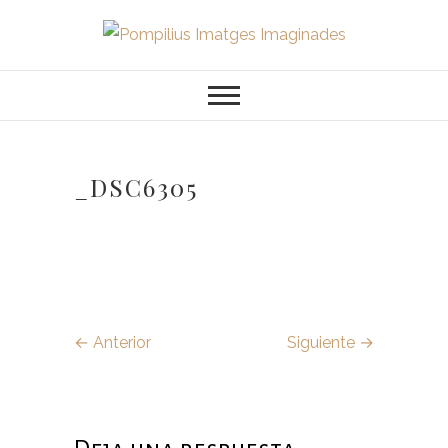
Saltar
al
Pompilius
FOTOGRAFO DE NIÑOS, BEBES,
contenido
NEWBORN I FAMILIA
Imatges
Imaginades
_DSC6305
← Anterior
Siguiente →