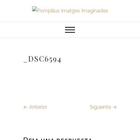
Saltar
al
Pompilius
FOTOGRAFO DE NIÑOS, BEBES,
contenido
NEWBORN I FAMILIA
Imatges
Imaginades
_DSC6594
← Anterior
Siguiente →