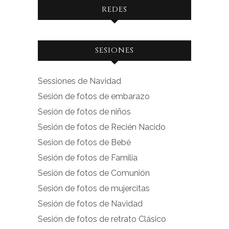
REDES
Ver
Ver
SESIONES
perfil
perfil
de
de
Sessiones de Navidad
facebook.com
instagram.com
Sesión de fotos de embarazo
en
en
Sesión de fotos de niños
Facebook
Instagram
Sesión de fotos de Recién Nacido
Sesion de fotos de Bebé
Sesión de fotos de Familia
Sesión de fotos de Comunión
Sesión de fotos de mujercitas
Sesión de fotos de Navidad
Sesión de fotos de retrato Clásico