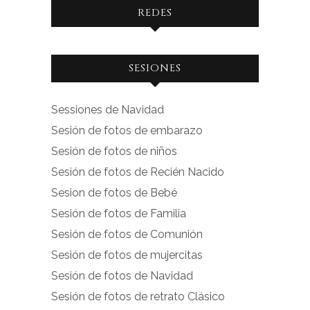
REDES
Ver
Ver
SESIONES
perfil
perfil
de
de
Sessiones de Navidad
facebook.com
instagram.com
Sesión de fotos de embarazo
en
en
Sesión de fotos de niños
Facebook
Instagram
Sesión de fotos de Recién Nacido
Sesion de fotos de Bebé
Sesión de fotos de Familia
Sesión de fotos de Comunión
Sesión de fotos de mujercitas
Sesión de fotos de Navidad
Sesión de fotos de retrato Clásico