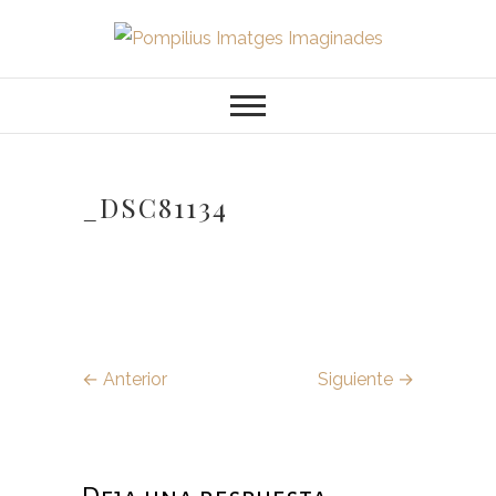
Saltar
al
Pompilius
FOTOGRAFO DE NIÑOS, BEBES,
contenido
NEWBORN I FAMILIA
Imatges
Imaginades
_DSC81134
← Anterior
Siguiente →