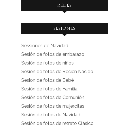
REDES
Ver
Ver
SESIONES
perfil
perfil
de
de
Sessiones de Navidad
facebook.com
instagram.com
Sesión de fotos de embarazo
en
en
Sesión de fotos de niños
Facebook
Instagram
Sesión de fotos de Recién Nacido
Sesion de fotos de Bebé
Sesión de fotos de Familia
Sesión de fotos de Comunión
Sesión de fotos de mujercitas
Sesión de fotos de Navidad
Sesión de fotos de retrato Clásico