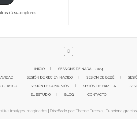
tros 10 suscriptores
INICIO
SESSIONS DE NADAL 2024
NAVIDAD
SESIÓN DE RECIÉN NACIDO
SESION DE BEBÉ
SESI
O CLÁSICO
SESIÓN DE COMUNIÓN
SESIÓN DE FAMILIA
SES
EL ESTUDIO
BLOG
CONTACTO
ilius Imatges Imaginades
| Diseñado por:
Theme Freesia
| Funciona gracias