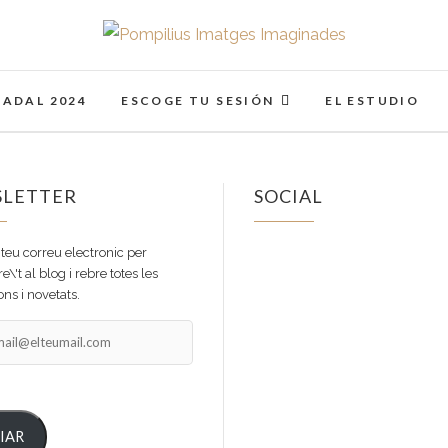
Pompilius Imatges I
FOTOGRAFO DE NIÑOS, BEBES, NEWBORN I FAMIL
NADAL 2024
ESCOGE TU SESIÓN
EL ESTUDIO
LETTER
SOCIAL
 teu correu electronic per
e\'t al blog i rebre totes les
ns i novetats.
IAR