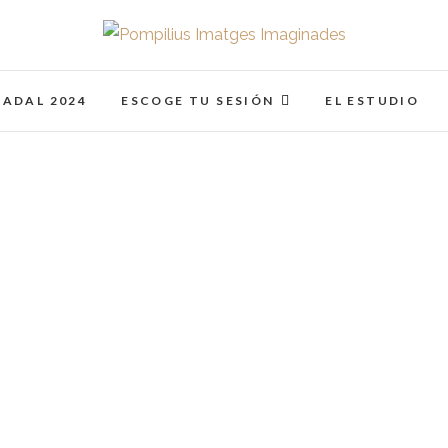
Pompilius Imatges I
FOTOGRAFO DE NIÑOS, BEBES, NEWBORN I FAMIL
NADAL 2024
ESCOGE TU SESIÓN
EL ESTUDIO