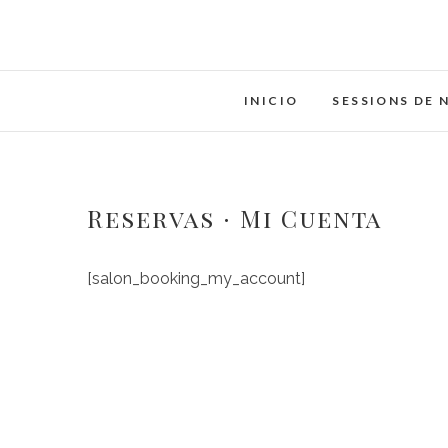
Saltar
al
contenido
INICIO
SESSIONS DE 
Reservas · Mi Cuenta
[salon_booking_my_account]