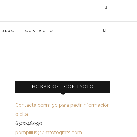
maginades
IA
BLOG
CONTACTO
HORARIOS I CONTACTO
Contacta conmigo para pedir información
o cita:
652048090
pompilius@pmfotografs.com