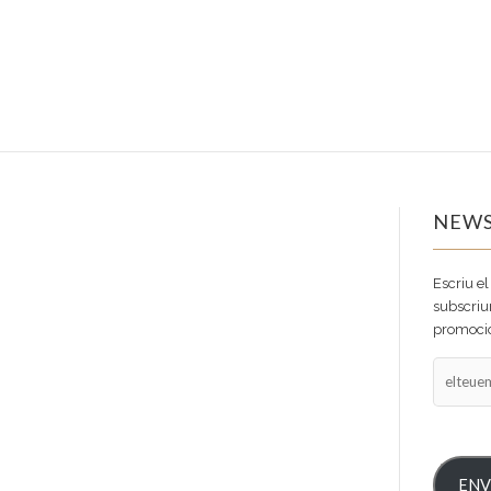
NEWS
Escriu el
subscriur
promocio
elteuema
ENV