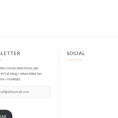
LETTER
SOCIAL
Facebook
Instagram
 teu correu electronic per
e\'t al blog i rebre totes les
ns i novetats.
il@elteumail.com
IAR