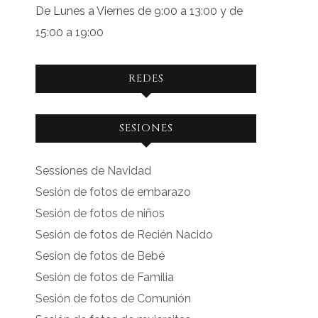
De Lunes a Viernes de 9:00 a 13:00 y de
15:00 a 19:00
REDES
Ver
Ver
SESIONES
perfil
perfil
de
de
Sessiones de Navidad
facebook.com
instagram.com
Sesión de fotos de embarazo
en
en
Sesión de fotos de niños
Facebook
Instagram
Sesión de fotos de Recién Nacido
Sesion de fotos de Bebé
Sesión de fotos de Familia
Sesión de fotos de Comunión