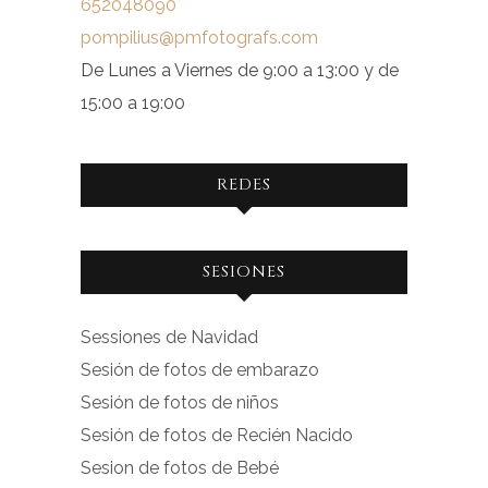
652048090
pompilius@pmfotografs.com
De Lunes a Viernes de 9:00 a 13:00 y de
15:00 a 19:00
REDES
Ver
Ver
SESIONES
perfil
perfil
de
de
Sessiones de Navidad
facebook.com
instagram.com
Sesión de fotos de embarazo
en
en
Sesión de fotos de niños
Facebook
Instagram
Sesión de fotos de Recién Nacido
Sesion de fotos de Bebé