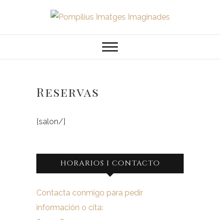
Saltar
al
Pompilius
FOTOGRAFO DE NIÑOS, BEBES,
contenido
NEWBORN I FAMILIA
Imatges
Imaginades
Reservas
[salon/]
HORARIOS I CONTACTO
Contacta conmigo para pedir
información o cita: