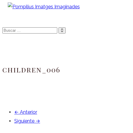
Saltar
al
Fotografo de niños, bebes, newborn i familia
Pompilius Imatges
contenido
Buscar
Imaginades
…
children_006
← Anterior
Siguiente →