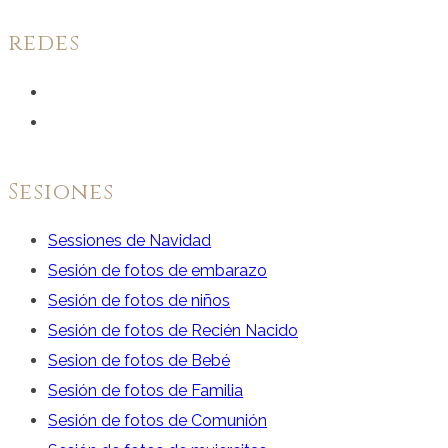
redes
Ver
perfil
Ver
de
perfil
facebook.com
de
Sesiones
en
instagram.com
Sessiones de Navidad
Facebook
en
Sesión de fotos de embarazo
Instagram
Sesión de fotos de niños
Sesión de fotos de Recién Nacido
Sesion de fotos de Bebé
Sesión de fotos de Familia
Sesión de fotos de Comunión