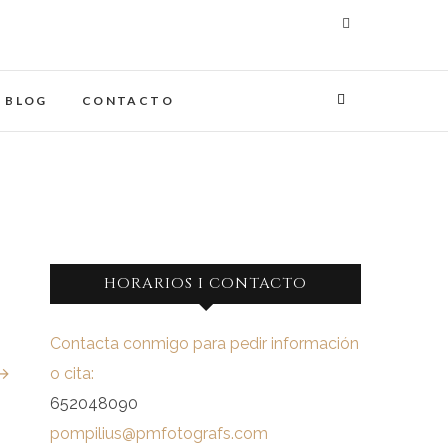
maginades
IA
BLOG
CONTACTO
HORARIOS I CONTACTO
Contacta conmigo para pedir información
 →
o cita:
652048090
pompilius@pmfotografs.com