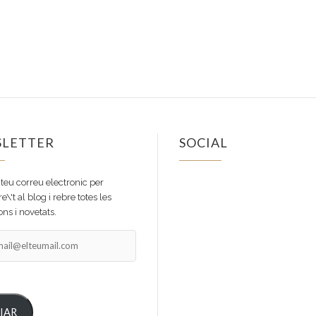
LETTER
SOCIAL
Facebook
Instagram
 teu correu electronic per
e\'t al blog i rebre totes les
ns i novetats.
il@elteumail.com
IAR