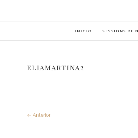
Saltar
al
contenido
INICIO
SESSIONS DE 
eliamartina2
← Anterior