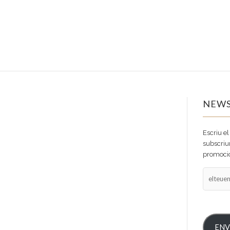
NEWS
Escriu el
subscriur
promocio
elteuema
ENV