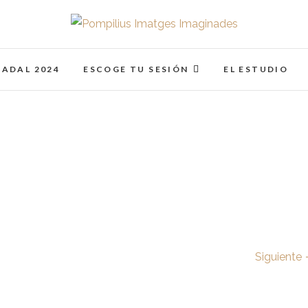
Pompilius Imatges I
FOTOGRAFO DE NIÑOS, BEBES, NEWBORN I FAMIL
NADAL 2024
ESCOGE TU SESIÓN
EL ESTUDIO
Siguiente