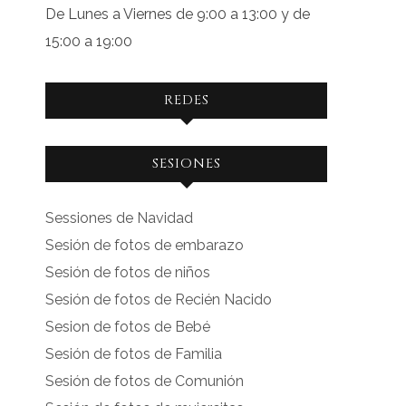
De Lunes a Viernes de 9:00 a 13:00 y de
15:00 a 19:00
REDES
Ver
Ver
SESIONES
perfil
perfil
de
de
Sessiones de Navidad
facebook.com
instagram.com
Sesión de fotos de embarazo
en
en
Sesión de fotos de niños
Facebook
Instagram
Sesión de fotos de Recién Nacido
Sesion de fotos de Bebé
Sesión de fotos de Familia
Sesión de fotos de Comunión