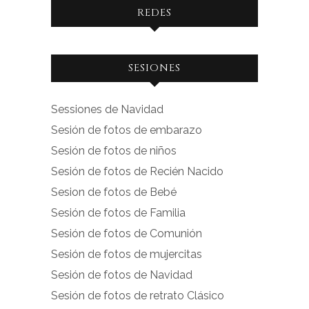
REDES
Ver
Ver
SESIONES
perfil
perfil
de
de
Sessiones de Navidad
facebook.com
instagram.com
Sesión de fotos de embarazo
en
en
Sesión de fotos de niños
Facebook
Instagram
Sesión de fotos de Recién Nacido
Sesion de fotos de Bebé
Sesión de fotos de Familia
Sesión de fotos de Comunión
Sesión de fotos de mujercitas
Sesión de fotos de Navidad
Sesión de fotos de retrato Clásico