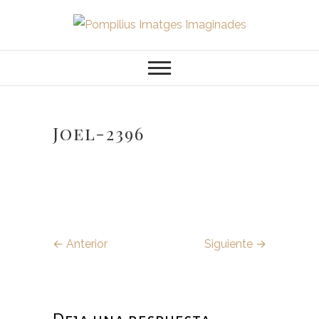
Saltar
al
Pompilius
FOTOGRAFO DE NIÑOS, BEBES,
contenido
NEWBORN I FAMILIA
Imatges
Imaginades
Joel-2396
← Anterior
Siguiente →