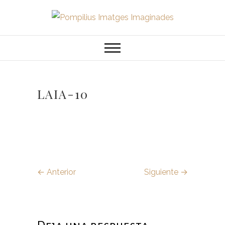
Saltar
al
Pompilius
FOTOGRAFO DE NIÑOS, BEBES,
contenido
NEWBORN I FAMILIA
Imatges
Imaginades
LAIA-10
← Anterior
Siguiente →