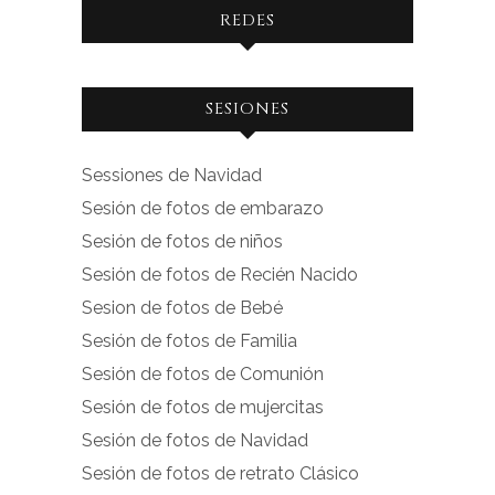
REDES
Ver
Ver
SESIONES
perfil
perfil
de
de
Sessiones de Navidad
facebook.com
instagram.com
Sesión de fotos de embarazo
en
en
Sesión de fotos de niños
Facebook
Instagram
Sesión de fotos de Recién Nacido
Sesion de fotos de Bebé
Sesión de fotos de Familia
Sesión de fotos de Comunión
Sesión de fotos de mujercitas
Sesión de fotos de Navidad
Sesión de fotos de retrato Clásico