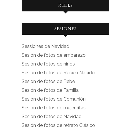
REDES
Ver
Ver
SESIONES
perfil
perfil
de
de
Sessiones de Navidad
facebook.com
instagram.com
Sesión de fotos de embarazo
en
en
Sesión de fotos de niños
Facebook
Instagram
Sesión de fotos de Recién Nacido
Sesion de fotos de Bebé
Sesión de fotos de Familia
Sesión de fotos de Comunión
Sesión de fotos de mujercitas
Sesión de fotos de Navidad
Sesión de fotos de retrato Clásico