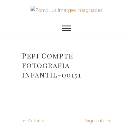
Saltar
al
Pompilius
FOTOGRAFO DE NIÑOS, BEBES,
contenido
NEWBORN I FAMILIA
Imatges
Imaginades
Pepi Compte
fotografia
infantil-00151
← Anterior
Siguiente →