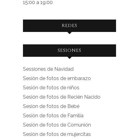
15:00 a 19:00
REDES
Ver
Ver
SESIONES
perfil
perfil
de
de
Sessiones de Navidad
facebook.com
instagram.com
Sesión de fotos de embarazo
en
en
Sesión de fotos de niños
Facebook
Instagram
Sesión de fotos de Recién Nacido
Sesion de fotos de Bebé
Sesión de fotos de Familia
Sesión de fotos de Comunión
Sesión de fotos de mujercitas