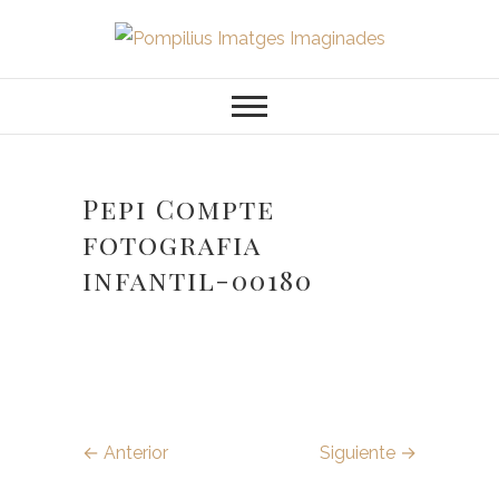
Saltar
al
Pompilius
FOTOGRAFO DE NIÑOS, BEBES,
contenido
NEWBORN I FAMILIA
Imatges
Imaginades
Pepi Compte
fotografia
infantil-00180
← Anterior
Siguiente →