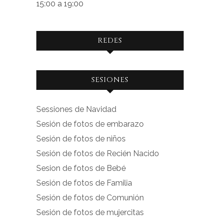
15:00 a 19:00
REDES
Ver
Ver
SESIONES
perfil
perfil
de
de
Sessiones de Navidad
facebook.com
instagram.com
Sesión de fotos de embarazo
en
en
Sesión de fotos de niños
Facebook
Instagram
Sesión de fotos de Recién Nacido
Sesion de fotos de Bebé
Sesión de fotos de Familia
Sesión de fotos de Comunión
Sesión de fotos de mujercitas