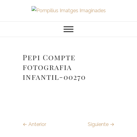
Saltar
al
Pompilius
FOTOGRAFO DE NIÑOS, BEBES,
contenido
NEWBORN I FAMILIA
Imatges
Imaginades
Pepi Compte
fotografia
infantil-00270
← Anterior
Siguiente →