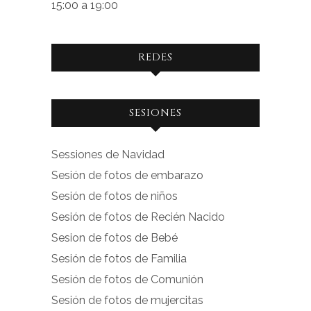
15:00 a 19:00
REDES
Ver
Ver
SESIONES
perfil
perfil
de
de
Sessiones de Navidad
facebook.com
instagram.com
Sesión de fotos de embarazo
en
en
Sesión de fotos de niños
Facebook
Instagram
Sesión de fotos de Recién Nacido
Sesion de fotos de Bebé
Sesión de fotos de Familia
Sesión de fotos de Comunión
Sesión de fotos de mujercitas