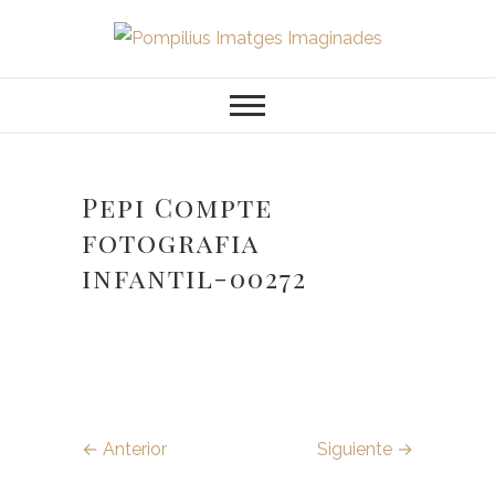
Saltar
al
Pompilius
FOTOGRAFO DE NIÑOS, BEBES,
contenido
NEWBORN I FAMILIA
Imatges
Imaginades
Pepi Compte
fotografia
infantil-00272
← Anterior
Siguiente →