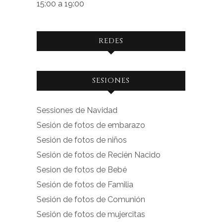
15:00 a 19:00
REDES
Ver
Ver
SESIONES
perfil
perfil
de
de
Sessiones de Navidad
facebook.com
instagram.com
Sesión de fotos de embarazo
en
en
Sesión de fotos de niños
Facebook
Instagram
Sesión de fotos de Recién Nacido
Sesion de fotos de Bebé
Sesión de fotos de Familia
Sesión de fotos de Comunión
Sesión de fotos de mujercitas