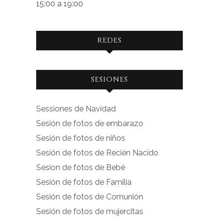
15:00 a 19:00
REDES
Ver
Ver
SESIONES
perfil
perfil
de
de
Sessiones de Navidad
facebook.com
instagram.com
Sesión de fotos de embarazo
en
en
Sesión de fotos de niños
Facebook
Instagram
Sesión de fotos de Recién Nacido
Sesion de fotos de Bebé
Sesión de fotos de Familia
Sesión de fotos de Comunión
Sesión de fotos de mujercitas