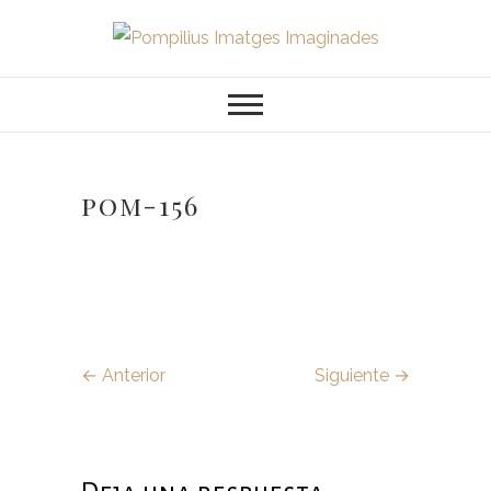
Saltar
al
Pompilius
FOTOGRAFO DE NIÑOS, BEBES,
contenido
NEWBORN I FAMILIA
Imatges
Imaginades
pom-156
← Anterior
Siguiente →