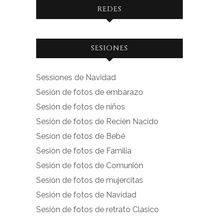
REDES
Ver
Ver
SESIONES
perfil
perfil
de
de
Sessiones de Navidad
facebook.com
instagram.com
Sesión de fotos de embarazo
en
en
Sesión de fotos de niños
Facebook
Instagram
Sesión de fotos de Recién Nacido
Sesion de fotos de Bebé
Sesión de fotos de Familia
Sesión de fotos de Comunión
Sesión de fotos de mujercitas
Sesión de fotos de Navidad
Sesión de fotos de retrato Clásico