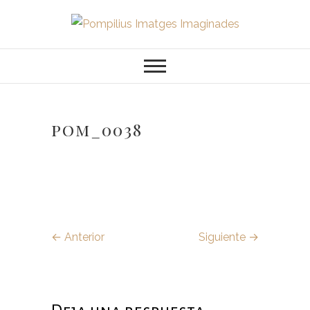
Saltar
al
Pompilius
FOTOGRAFO DE NIÑOS, BEBES,
contenido
NEWBORN I FAMILIA
Imatges
Imaginades
pom_0038
← Anterior
Siguiente →