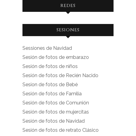
REDES
Ver
Ver
SESIONES
perfil
perfil
de
de
Sessiones de Navidad
facebook.com
instagram.com
Sesión de fotos de embarazo
en
en
Sesión de fotos de niños
Facebook
Instagram
Sesión de fotos de Recién Nacido
Sesion de fotos de Bebé
Sesión de fotos de Familia
Sesión de fotos de Comunión
Sesión de fotos de mujercitas
Sesión de fotos de Navidad
Sesión de fotos de retrato Clásico