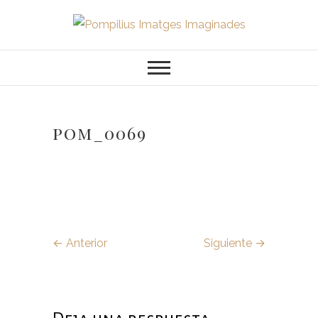
Saltar
al
Pompilius
FOTOGRAFO DE NIÑOS, BEBES,
contenido
NEWBORN I FAMILIA
Imatges
Imaginades
pom_0069
← Anterior
Siguiente →