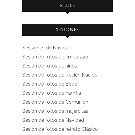
REDES
Ver
Ver
SESIONES
perfil
perfil
de
de
Sessiones de Navidad
facebook.com
instagram.com
Sesión de fotos de embarazo
en
en
Sesión de fotos de niños
Facebook
Instagram
Sesión de fotos de Recién Nacido
Sesion de fotos de Bebé
Sesión de fotos de Familia
Sesión de fotos de Comunión
Sesión de fotos de mujercitas
Sesión de fotos de Navidad
Sesión de fotos de retrato Clásico