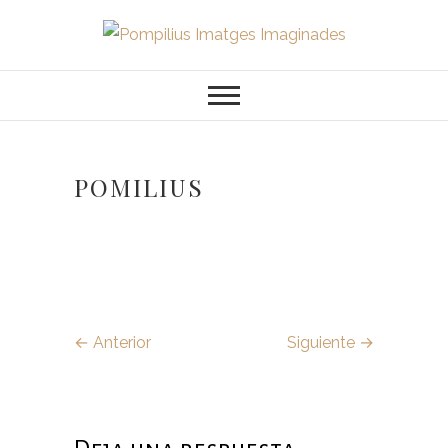
Saltar
al
Pompilius
FOTOGRAFO DE NIÑOS, BEBES,
contenido
NEWBORN I FAMILIA
Imatges
Imaginades
POMILIUS
← Anterior
Siguiente →