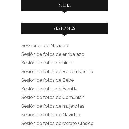
REDES
Ver
Ver
SESIONES
perfil
perfil
de
de
Sessiones de Navidad
facebook.com
instagram.com
Sesión de fotos de embarazo
en
en
Sesión de fotos de niños
Facebook
Instagram
Sesión de fotos de Recién Nacido
Sesion de fotos de Bebé
Sesión de fotos de Familia
Sesión de fotos de Comunión
Sesión de fotos de mujercitas
Sesión de fotos de Navidad
Sesión de fotos de retrato Clásico