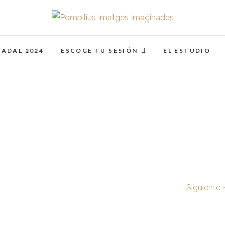
Pompilius Imatges I
FOTOGRAFO DE NIÑOS, BEBES, NEWBORN I FAMIL
NADAL 2024
ESCOGE TU SESIÓN
EL ESTUDIO
Siguiente