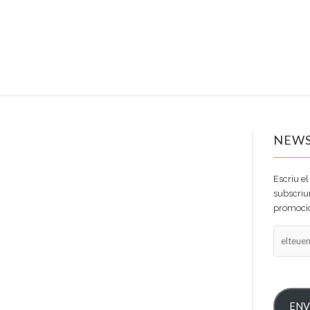
NEWS
Escriu el
subscriur
promocio
elteuema
ENV