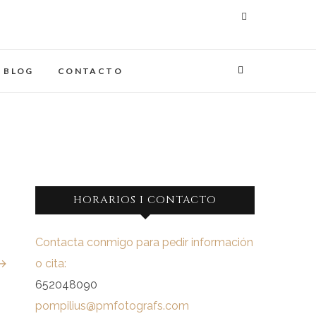
maginades
IA
BLOG
CONTACTO
HORARIOS I CONTACTO
Contacta conmigo para pedir información
 →
o cita:
652048090
pompilius@pmfotografs.com