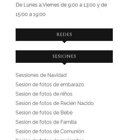
De Lunes a Viernes de 9:00 a 13:00 y de
15:00 a 19:00
REDES
Ver
Ver
SESIONES
perfil
perfil
de
de
Sessiones de Navidad
facebook.com
instagram.com
Sesión de fotos de embarazo
en
en
Sesión de fotos de niños
Facebook
Instagram
Sesión de fotos de Recién Nacido
Sesion de fotos de Bebé
Sesión de fotos de Familia
Sesión de fotos de Comunión