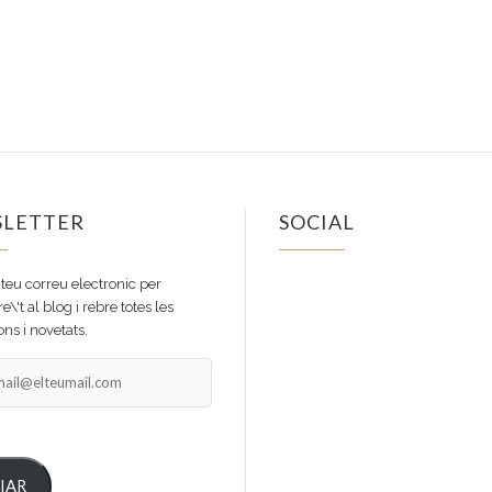
LETTER
SOCIAL
Facebook
Instagram
 teu correu electronic per
e\'t al blog i rebre totes les
ns i novetats.
il@elteumail.com
IAR