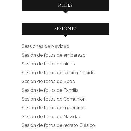
REDES
Ver
Ver
SESIONES
perfil
perfil
de
de
Sessiones de Navidad
facebook.com
instagram.com
Sesión de fotos de embarazo
en
en
Sesión de fotos de niños
Facebook
Instagram
Sesión de fotos de Recién Nacido
Sesion de fotos de Bebé
Sesión de fotos de Familia
Sesión de fotos de Comunión
Sesión de fotos de mujercitas
Sesión de fotos de Navidad
Sesión de fotos de retrato Clásico