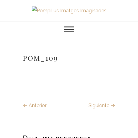
Saltar
al
Pompilius
FOTOGRAFO DE NIÑOS, BEBES,
contenido
NEWBORN I FAMILIA
Imatges
Imaginades
pom_109
← Anterior
Siguiente →