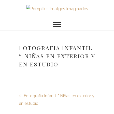
Saltar
al
Pompilius
FOTOGRAFO DE NIÑOS, BEBES,
contenido
NEWBORN I FAMILIA
Imatges
Imaginades
Fotografia Infantil
* Niñas en exterior y
en estudio
←
Fotografia Infantil * Niñas en exterior y
en estudio