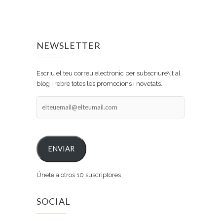
NEWSLETTER
Escriu el teu correu electronic per subscriure\'t al
blog i rebre totes les promocions i novetats.
elteuemail@elteumail.com
ENVIAR
Únete a otros 10 suscriptores
SOCIAL