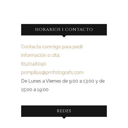
HORARIOS I CONTACTO
Contacta conmigo para pedir
información o cita:
652048090
pompilius@pmfotografs.com
De Lunes a Viernes de 9:00 a 13:00 y de
15:00 a 19:00
REDES
Ver
Ver