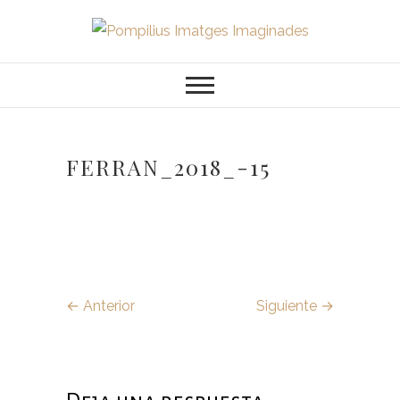
Saltar
al
Pompilius
FOTOGRAFO DE NIÑOS, BEBES,
contenido
NEWBORN I FAMILIA
Imatges
Imaginades
FERRAN_2018_-15
← Anterior
Siguiente →