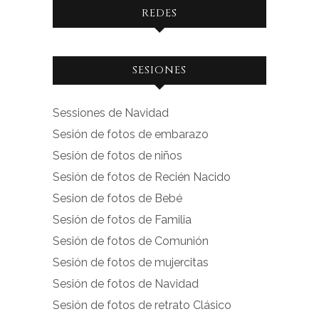
REDES
Ver
Ver
SESIONES
perfil
perfil
de
de
Sessiones de Navidad
facebook.com
instagram.com
Sesión de fotos de embarazo
en
en
Sesión de fotos de niños
Facebook
Instagram
Sesión de fotos de Recién Nacido
Sesion de fotos de Bebé
Sesión de fotos de Familia
Sesión de fotos de Comunión
Sesión de fotos de mujercitas
Sesión de fotos de Navidad
Sesión de fotos de retrato Clásico