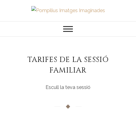
Saltar
al
Pompilius
FOTOGRAFO DE NIÑOS, BEBES,
contenido
NEWBORN I FAMILIA
Imatges
Imaginades
TARIFES DE LA SESSIÓ
FAMILIAR
Escull la teva sessió