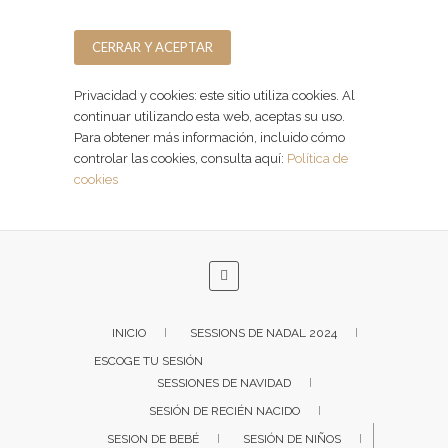
Facebook
Instagram
Privacidad y cookies: este sitio utiliza cookies. Al
continuar utilizando esta web, aceptas su uso.
Para obtener más información, incluido cómo
controlar las cookies, consulta aquí:
Política de
cookies
INICIO
SESSIONS DE NADAL 2024
ESCOGE TU SESIÓN
SESSIONES DE NAVIDAD
SESIÓN DE RECIÉN NACIDO
SESION DE BEBÉ
SESIÓN DE NIÑOS