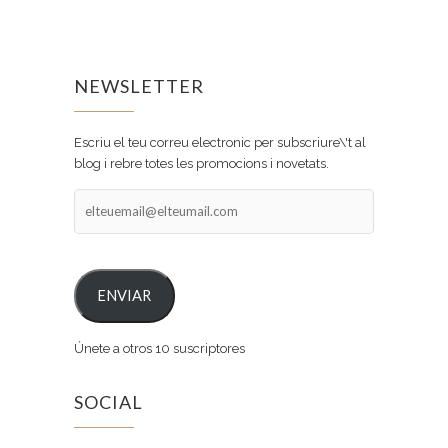
NEWSLETTER
Escriu el teu correu electronic per subscriure\'t al
blog i rebre totes les promocions i novetats.
elteuemail@elteumail.com
ENVIAR
Únete a otros 10 suscriptores
SOCIAL