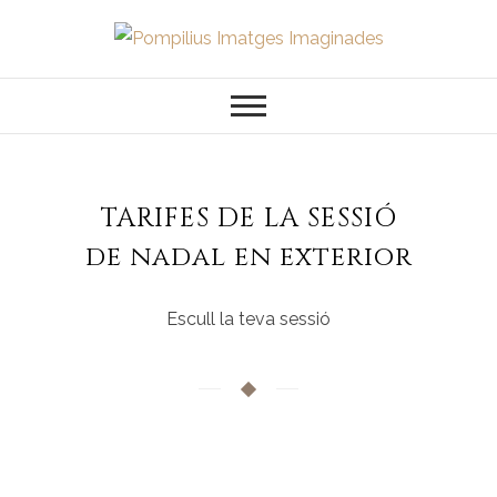
Saltar
al
Pompilius
FOTOGRAFO DE NIÑOS, BEBES,
contenido
NEWBORN I FAMILIA
Imatges
Imaginades
TARIFES DE LA SESSIÓ
de nadal en exterior
Escull la teva sessió