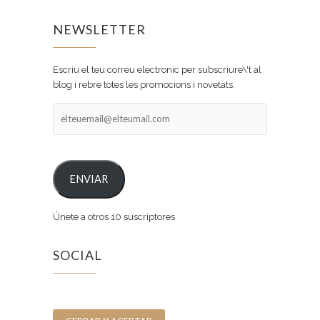
NEWSLETTER
Escriu el teu correu electronic per subscriure\'t al
blog i rebre totes les promocions i novetats.
elteuemail@elteumail.com
ENVIAR
Únete a otros 10 suscriptores
SOCIAL
Facebook
Instagram