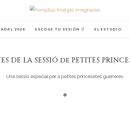
Pompilius Imatges I
FOTOGRAFO DE NIÑOS, BEBES, NEWBORN I FAMIL
NADAL 2024
ESCOGE TU SESIÓN
EL ESTUDIO
FES DE LA SESSIÓ de PETITES PRINCE
Una sessió especial per a petites princesetes guerreres.