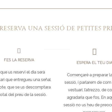
RESERVA UNA SESSIÓ DE PETITES PR
FES LA RESERVA
ESPERA EL TEU DI
 que us reservi el dia serà
Començaré a preparar l
ari que entregueu una señal
sessió, i parlarem de com 
te, que se us descomptara
vestuari, l’atrezzo, de 
total del preu de la sessió.
agradaria que fos. En a
sessió no us heu de preoc