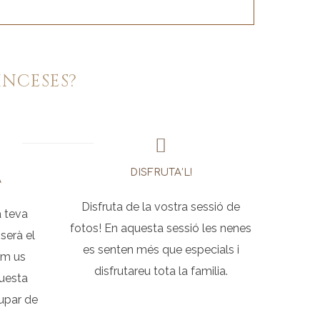
INCESES?
DISFRUTA’L!
A
Disfruta de la vostra sessió de
a teva
fotos! En aquesta sessió les nenes
serà el
es senten més que especials i
com us
disfrutareu tota la familia.
questa
upar de