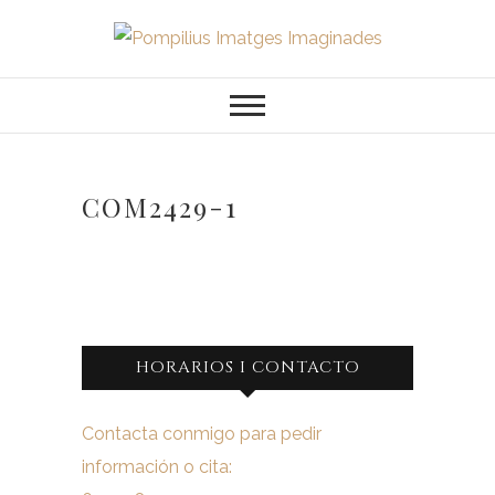
Saltar
al
Pompilius
FOTOGRAFO DE NIÑOS, BEBES,
contenido
NEWBORN I FAMILIA
Imatges
Imaginades
COM2429-1
HORARIOS I CONTACTO
Contacta conmigo para pedir
información o cita: