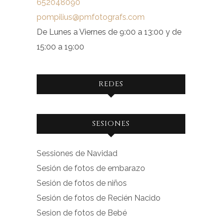
652048090
pompilius@pmfotografs.com
De Lunes a Viernes de 9:00 a 13:00 y de
15:00 a 19:00
REDES
Ver
Ver
SESIONES
perfil
perfil
de
de
Sessiones de Navidad
facebook.com
instagram.com
Sesión de fotos de embarazo
en
en
Sesión de fotos de niños
Facebook
Instagram
Sesión de fotos de Recién Nacido
Sesion de fotos de Bebé