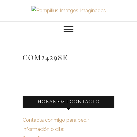
Saltar
al
Pompilius
FOTOGRAFO DE NIÑOS, BEBES,
contenido
NEWBORN I FAMILIA
Imatges
Imaginades
COM2429SE
HORARIOS I CONTACTO
Contacta conmigo para pedir
información o cita: