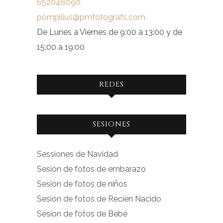
652048090
pompilius@pmfotografs.com
De Lunes a Viernes de 9:00 a 13:00 y de
15:00 a 19:00
REDES
Ver
Ver
SESIONES
perfil
perfil
de
de
Sessiones de Navidad
facebook.com
instagram.com
Sesión de fotos de embarazo
en
en
Sesión de fotos de niños
Facebook
Instagram
Sesión de fotos de Recién Nacido
Sesion de fotos de Bebé