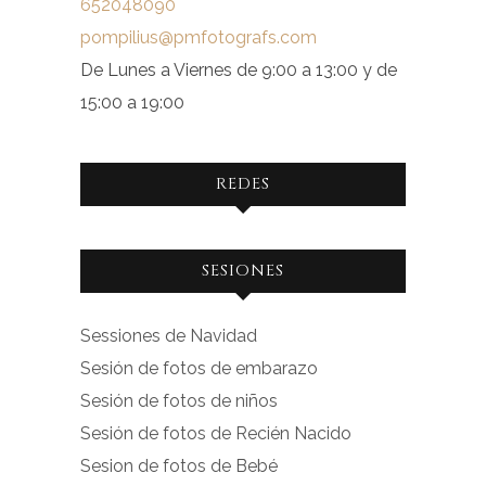
652048090
pompilius@pmfotografs.com
De Lunes a Viernes de 9:00 a 13:00 y de
15:00 a 19:00
REDES
Ver
Ver
SESIONES
perfil
perfil
de
de
Sessiones de Navidad
facebook.com
instagram.com
Sesión de fotos de embarazo
en
en
Sesión de fotos de niños
Facebook
Instagram
Sesión de fotos de Recién Nacido
Sesion de fotos de Bebé