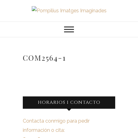
Saltar
al
Pompilius
FOTOGRAFO DE NIÑOS, BEBES,
contenido
NEWBORN I FAMILIA
Imatges
Imaginades
COM2564-1
HORARIOS I CONTACTO
Contacta conmigo para pedir
información o cita: