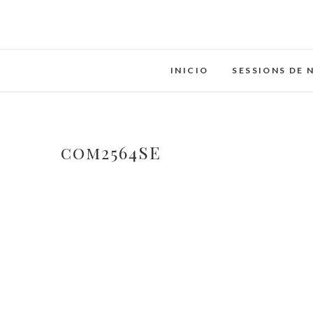
Saltar
al
contenido
INICIO
SESSIONS DE 
com2564SE