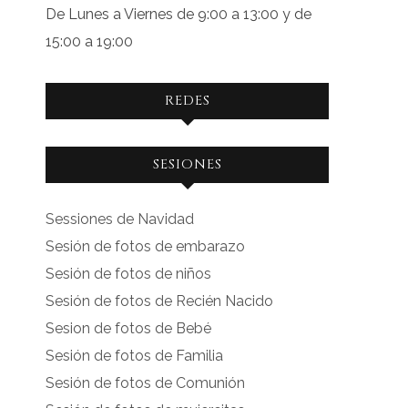
De Lunes a Viernes de 9:00 a 13:00 y de
15:00 a 19:00
REDES
Ver
Ver
SESIONES
perfil
perfil
de
de
Sessiones de Navidad
facebook.com
instagram.com
Sesión de fotos de embarazo
en
en
Sesión de fotos de niños
Facebook
Instagram
Sesión de fotos de Recién Nacido
Sesion de fotos de Bebé
Sesión de fotos de Familia
Sesión de fotos de Comunión