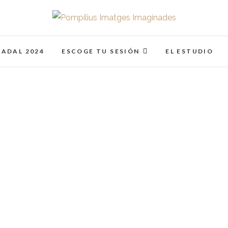
Pompilius Imatges I
FOTOGRAFO DE NIÑOS, BEBES, NEWBORN I FAMIL
NADAL 2024
ESCOGE TU SESIÓN
EL ESTUDIO