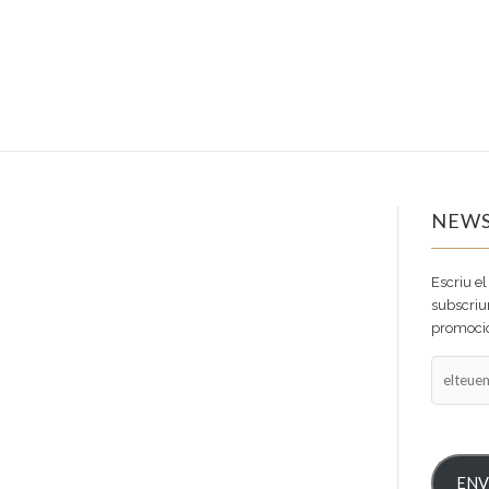
NEWS
Escriu el
subscriur
promocio
elteuema
ENV