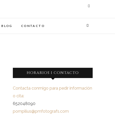
maginades
IA
BLOG
CONTACTO
HORARIOS I CONTACTO
Contacta conmigo para pedir información
o cita:
652048090
pompilius@pmfotografs.com