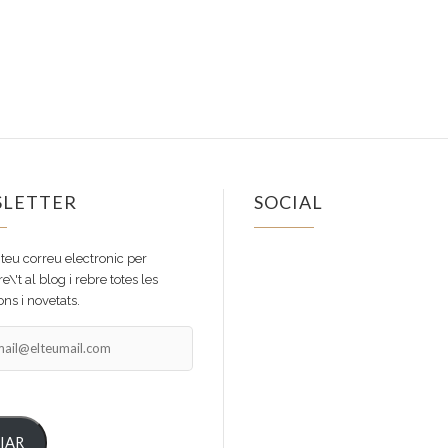
LETTER
SOCIAL
Facebook
Instagram
 teu correu electronic per
e\'t al blog i rebre totes les
ns i novetats.
il@elteumail.com
IAR