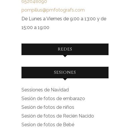
652048090
pompilius@pmfotografs.com
De Lunes a Viernes de 9:00 a 13:00 y de
15:00 a 19:00
REDES
Ver
Ver
SESIONES
perfil
perfil
de
de
Sessiones de Navidad
facebook.com
instagram.com
Sesión de fotos de embarazo
en
en
Sesión de fotos de niños
Facebook
Instagram
Sesión de fotos de Recién Nacido
Sesion de fotos de Bebé