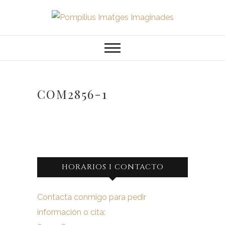
Saltar
al
Pompilius
FOTOGRAFO DE NIÑOS, BEBES,
contenido
NEWBORN I FAMILIA
Imatges
Imaginades
COM2856-1
HORARIOS I CONTACTO
Contacta conmigo para pedir
información o cita: