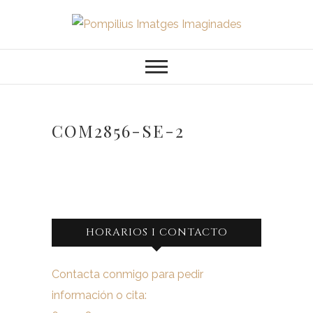
Saltar
al
Pompilius
FOTOGRAFO DE NIÑOS, BEBES,
contenido
NEWBORN I FAMILIA
Imatges
Imaginades
COM2856-SE-2
HORARIOS I CONTACTO
Contacta conmigo para pedir
información o cita: