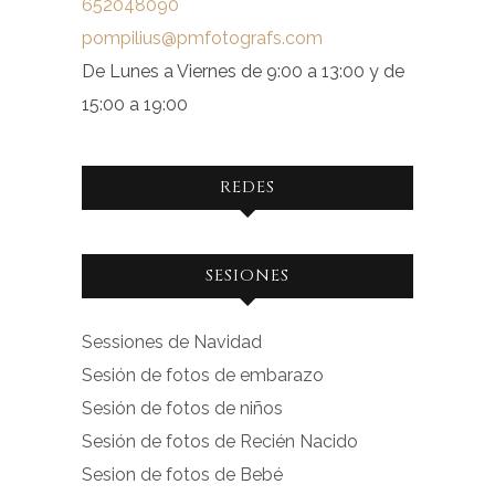
652048090
pompilius@pmfotografs.com
De Lunes a Viernes de 9:00 a 13:00 y de
15:00 a 19:00
REDES
Ver
Ver
SESIONES
perfil
perfil
de
de
Sessiones de Navidad
facebook.com
instagram.com
Sesión de fotos de embarazo
en
en
Sesión de fotos de niños
Facebook
Instagram
Sesión de fotos de Recién Nacido
Sesion de fotos de Bebé