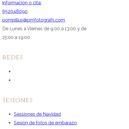
información o cita:
652048090
pompilius@pmfotografs.com
De Lunes a Viernes de 9:00 a 13:00 y de
15:00 a 19:00
redes
Ver
perfil
Ver
de
perfil
facebook.com
de
Sesiones
en
instagram.com
Sessiones de Navidad
Facebook
en
Sesión de fotos de embarazo
Instagram