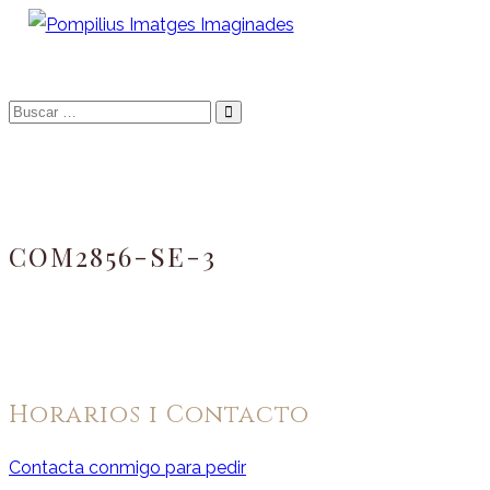
Saltar
al
Fotografo de niños, bebes, newborn i familia
Pompilius Imatges
contenido
Buscar
Imaginades
…
COM2856-SE-3
Horarios i Contacto
Contacta conmigo para pedir