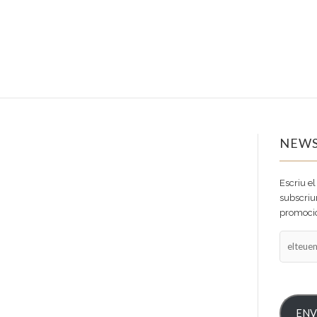
NEWS
Escriu el
subscriur
promocio
elteuema
ENV