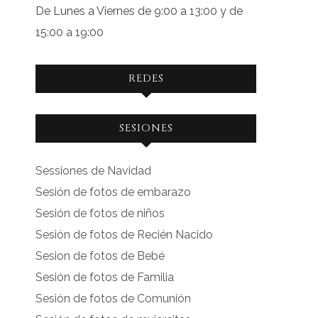
De Lunes a Viernes de 9:00 a 13:00 y de
15:00 a 19:00
REDES
Ver
Ver
SESIONES
perfil
perfil
de
de
Sessiones de Navidad
facebook.com
instagram.com
Sesión de fotos de embarazo
en
en
Sesión de fotos de niños
Facebook
Instagram
Sesión de fotos de Recién Nacido
Sesion de fotos de Bebé
Sesión de fotos de Familia
Sesión de fotos de Comunión