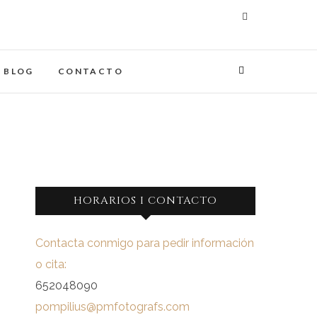
maginades
IA
BLOG
CONTACTO
HORARIOS I CONTACTO
Contacta conmigo para pedir información
o cita:
652048090
pompilius@pmfotografs.com