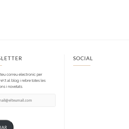
LETTER
SOCIAL
Facebook
Instagram
 teu correu electronic per
e\'t al blog i rebre totes les
ns i novetats.
il@elteumail.com
IAR