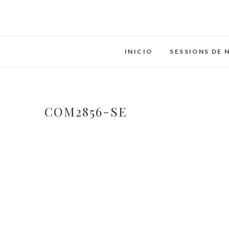
Saltar
al
contenido
INICIO
SESSIONS DE 
COM2856-SE