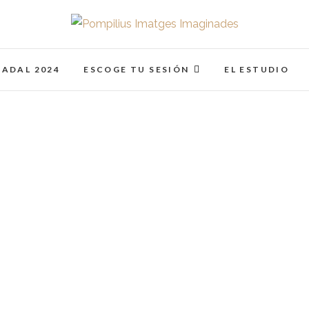
Pompilius Imatges I
FOTOGRAFO DE NIÑOS, BEBES, NEWBORN I FAMIL
NADAL 2024
ESCOGE TU SESIÓN
EL ESTUDIO