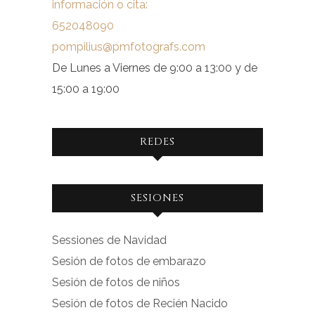
información o cita:
652048090
pompilius@pmfotografs.com
De Lunes a Viernes de 9:00 a 13:00 y de
15:00 a 19:00
REDES
Ver
Ver
SESIONES
perfil
perfil
de
de
Sessiones de Navidad
facebook.com
instagram.com
Sesión de fotos de embarazo
en
en
Sesión de fotos de niños
Facebook
Instagram
Sesión de fotos de Recién Nacido