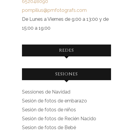
652048090
pompilius@pmfotografs.com
De Lunes a Viernes de 9:00 a 13:00 y de
15:00 a 19:00
REDES
Ver
Ver
SESIONES
perfil
perfil
de
de
Sessiones de Navidad
facebook.com
instagram.com
Sesión de fotos de embarazo
en
en
Sesión de fotos de niños
Facebook
Instagram
Sesión de fotos de Recién Nacido
Sesion de fotos de Bebé