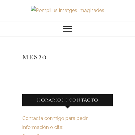
Saltar
al
Pompilius
FOTOGRAFO DE NIÑOS, BEBES,
contenido
NEWBORN I FAMILIA
Imatges
Imaginades
mes20
HORARIOS I CONTACTO
Contacta conmigo para pedir
información o cita: