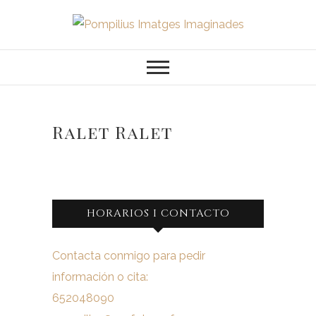
Saltar
al
Pompilius
FOTOGRAFO DE NIÑOS, BEBES,
contenido
NEWBORN I FAMILIA
Imatges
Imaginades
Ralet Ralet
HORARIOS I CONTACTO
Contacta conmigo para pedir
información o cita:
652048090