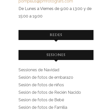
pompilius@pmfotografs.com
De Lunes a Viernes de 9:00 a 13:00 y de
15:00 a 19:00
REDES
Ver
Ver
SESIONES
perfil
perfil
de
de
Sessiones de Navidad
facebook.com
instagram.com
Sesión de fotos de embarazo
en
en
Sesión de fotos de niños
Facebook
Instagram
Sesión de fotos de Recién Nacido
Sesion de fotos de Bebé
Sesión de fotos de Familia