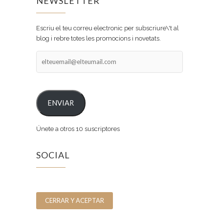
NEWSLETTER
Escriu el teu correu electronic per subscriure\'t al
blog i rebre totes les promocions i novetats.
elteuemail@elteumail.com
ENVIAR
Únete a otros 10 suscriptores
SOCIAL
Facebook
Instagram