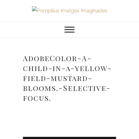
Saltar
al
Pompilius
FOTOGRAFO DE NIÑOS, BEBES,
contenido
NEWBORN I FAMILIA
Imatges
Imaginades
AdobeColor-A-
child-in-a-yellow-
field-mustard-
blooms.-Selective-
focus.