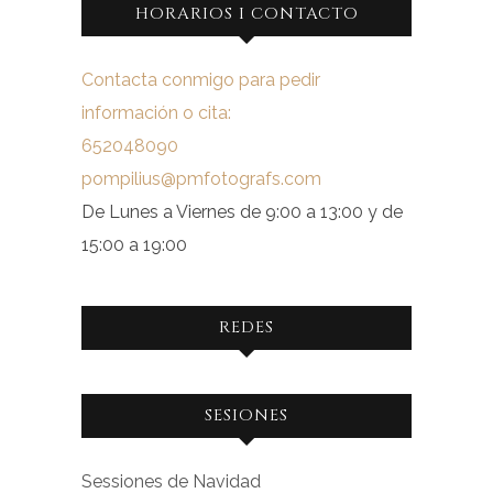
HORARIOS I CONTACTO
Contacta conmigo para pedir
información o cita:
652048090
pompilius@pmfotografs.com
De Lunes a Viernes de 9:00 a 13:00 y de
15:00 a 19:00
REDES
Ver
Ver
SESIONES
perfil
perfil
de
de
Sessiones de Navidad
facebook.com
instagram.com