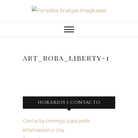
Saltar
al
Pompilius
FOTOGRAFO DE NIÑOS, BEBES,
contenido
NEWBORN I FAMILIA
Imatges
Imaginades
art_roba_liberty-1
HORARIOS I CONTACTO
Contacta conmigo para pedir
información o cita: