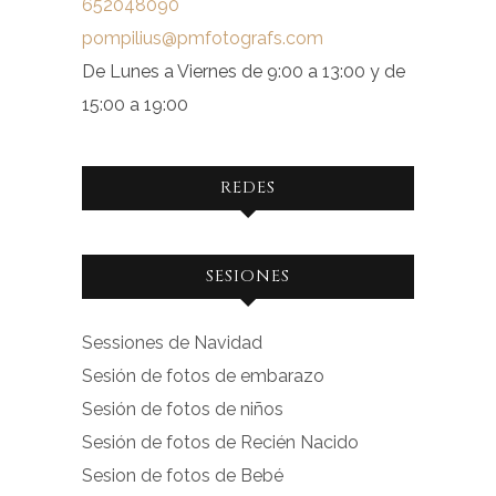
652048090
pompilius@pmfotografs.com
De Lunes a Viernes de 9:00 a 13:00 y de
15:00 a 19:00
REDES
Ver
Ver
SESIONES
perfil
perfil
de
de
Sessiones de Navidad
facebook.com
instagram.com
Sesión de fotos de embarazo
en
en
Sesión de fotos de niños
Facebook
Instagram
Sesión de fotos de Recién Nacido
Sesion de fotos de Bebé