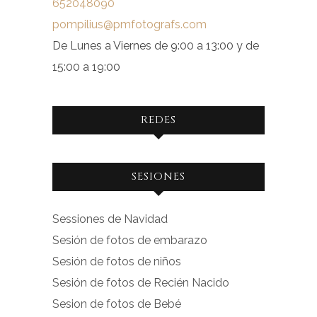
652048090
pompilius@pmfotografs.com
De Lunes a Viernes de 9:00 a 13:00 y de
15:00 a 19:00
REDES
Ver
Ver
SESIONES
perfil
perfil
de
de
Sessiones de Navidad
facebook.com
instagram.com
Sesión de fotos de embarazo
en
en
Sesión de fotos de niños
Facebook
Instagram
Sesión de fotos de Recién Nacido
Sesion de fotos de Bebé