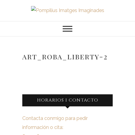
Saltar
al
Pompilius
FOTOGRAFO DE NIÑOS, BEBES,
contenido
NEWBORN I FAMILIA
Imatges
Imaginades
art_roba_liberty-2
HORARIOS I CONTACTO
Contacta conmigo para pedir
información o cita: